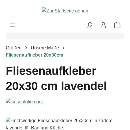
Zum Hauptinhalt springen
Ware
Größen
Unsere Maße
Fliesenaufkleber 20x30cm
Fliesenaufkleber
20x30 cm lavendel
Bildergalerie überspringen