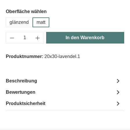
Oberfläche wählen
glänzend
matt
Produkt Anzahl: Gib den gewünschten Wert e
In den Warenkorb
Produktnummer:
20x30-lavendel.1
Beschreibung
Bewertungen
Produktsicherheit