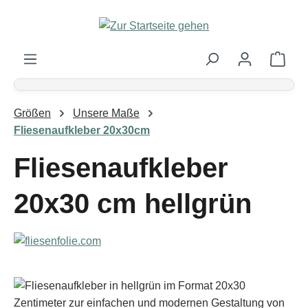
Zum Hauptinhalt springen
Ware
Größen
Unsere Maße
Fliesenaufkleber 20x30cm
Fliesenaufkleber
20x30 cm hellgrün
Bildergalerie überspringen