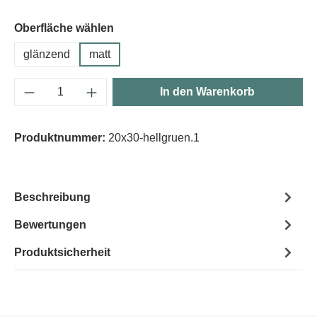
Oberfläche wählen
glänzend
matt
Produkt Anzahl: Gib den gewünschten Wert e
In den Warenkorb
Produktnummer:
20x30-hellgruen.1
Beschreibung
Bewertungen
Produktsicherheit