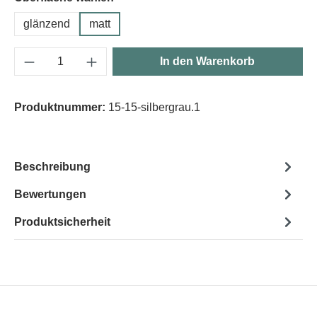
glänzend
matt
Produkt Anzahl: Gib den gewünschten Wert e
In den Warenkorb
Produktnummer:
15-15-silbergrau.1
Beschreibung
Bewertungen
Produktsicherheit