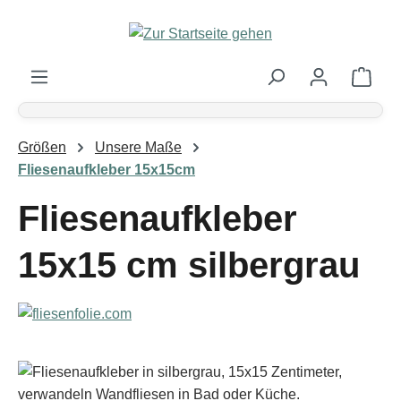
Zum Hauptinhalt springen
Ware
Größen
Unsere Maße
Fliesenaufkleber 15x15cm
Fliesenaufkleber
15x15 cm silbergrau
Bildergalerie überspringen