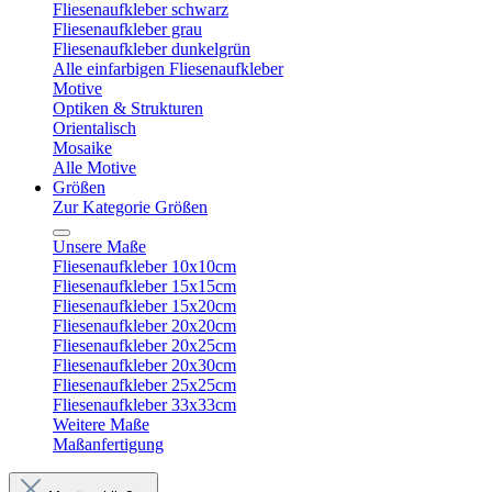
Fliesenaufkleber schwarz
Fliesenaufkleber grau
Fliesenaufkleber dunkelgrün
Alle einfarbigen Fliesenaufkleber
Motive
Optiken & Strukturen
Orientalisch
Mosaike
Alle Motive
Größen
Zur Kategorie Größen
Unsere Maße
Fliesenaufkleber 10x10cm
Fliesenaufkleber 15x15cm
Fliesenaufkleber 15x20cm
Fliesenaufkleber 20x20cm
Fliesenaufkleber 20x25cm
Fliesenaufkleber 20x30cm
Fliesenaufkleber 25x25cm
Fliesenaufkleber 33x33cm
Weitere Maße
Maßanfertigung