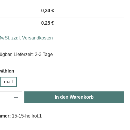
0,30 €
0,25 €
 MwSt. zzgl. Versandkosten
ügbar, Lieferzeit: 2-3 Tage
wählen
matt
Anzahl: Gib den gewünschten Wert ein oder
In den Warenkorb
mmer:
15-15-hellrot.1