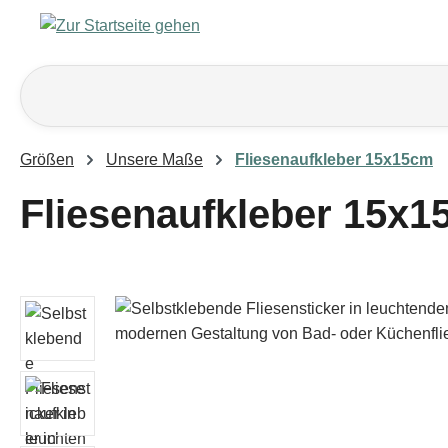
m Hauptinhalt springen
Zur Suche springen
Zur Hauptnavigation springen
Größen
Unsere Maße
Fliesenaufkleber 15x15cm
Fliesenaufkleber 15x15
Bildergalerie überspringen