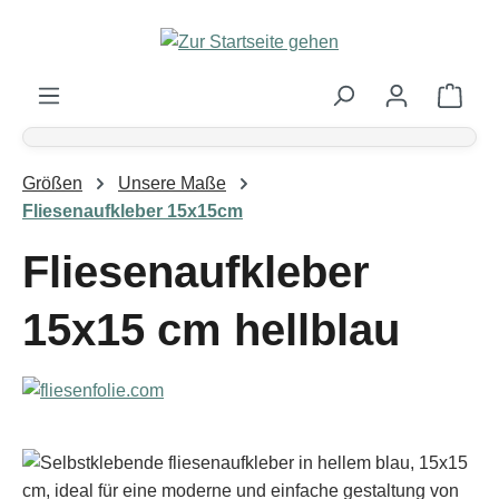
Zum Hauptinhalt springen
Ware
Größen
Unsere Maße
Fliesenaufkleber 15x15cm
Fliesenaufkleber
15x15 cm hellblau
Bildergalerie überspringen