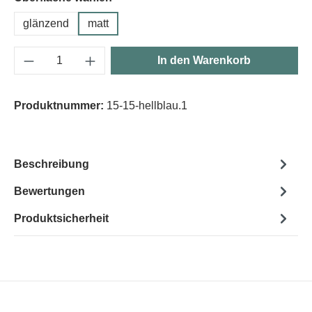
glänzend
matt
Produkt Anzahl: Gib den gewünschten Wert e
In den Warenkorb
Produktnummer:
15-15-hellblau.1
Beschreibung
Bewertungen
Produktsicherheit