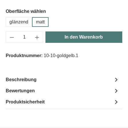
Oberfläche wählen
glänzend
matt
Produkt Anzahl: Gib den gewünschten Wert e
In den Warenkorb
Produktnummer:
10-10-goldgelb.1
Beschreibung
Bewertungen
Produktsicherheit