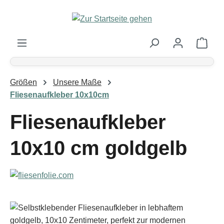
Zum Hauptinhalt springen
Ware
Größen
Unsere Maße
Fliesenaufkleber 10x10cm
Fliesenaufkleber
10x10 cm goldgelb
Bildergalerie überspringen