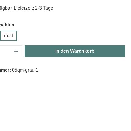
ügbar, Lieferzeit: 2-3 Tage
wählen
matt
Anzahl: Gib den gewünschten Wert ein oder
In den Warenkorb
mmer:
05qm-grau.1