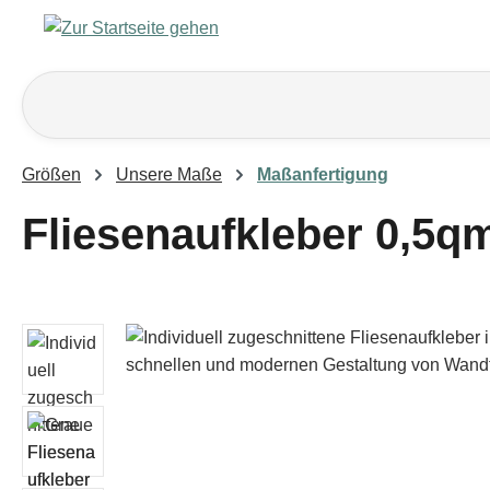
m Hauptinhalt springen
Zur Suche springen
Zur Hauptnavigation springen
Größen
Unsere Maße
Maßanfertigung
Fliesenaufkleber 0,5q
Bildergalerie überspringen