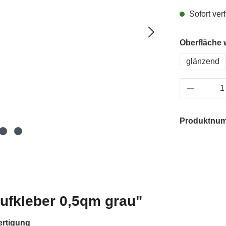
Sofort verf
Oberfläche 
glänzend
Produkt 
Produktnu
ufkleber 0,5qm grau"
ertigung