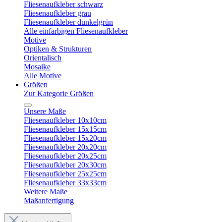
Fliesenaufkleber schwarz
Fliesenaufkleber grau
Fliesenaufkleber dunkelgrün
Alle einfarbigen Fliesenaufkleber
Motive
Optiken & Strukturen
Orientalisch
Mosaike
Alle Motive
Größen
Zur Kategorie Größen
Unsere Maße
Fliesenaufkleber 10x10cm
Fliesenaufkleber 15x15cm
Fliesenaufkleber 15x20cm
Fliesenaufkleber 20x20cm
Fliesenaufkleber 20x25cm
Fliesenaufkleber 20x30cm
Fliesenaufkleber 25x25cm
Fliesenaufkleber 33x33cm
Weitere Maße
Maßanfertigung